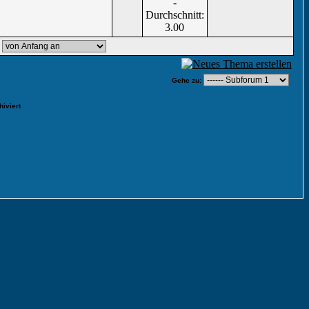
,
Gehe zu:
iviert