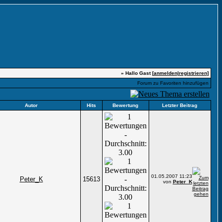
» Hallo Gast [
anmelden
|
registrieren
]
Forum zu Favoriten hinzufügen
Autor
Hits
Bewertung
Letzter Beitrag
01.05.2007
11:23
Peter_K
15613
von
Peter_K