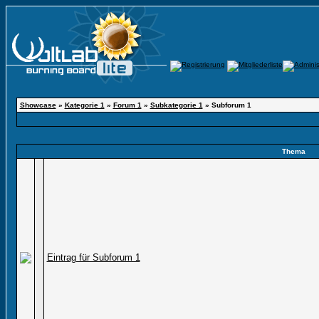
Showcase
»
Kategorie 1
»
Forum 1
»
Subkategorie 1
» Subforum 1
Thema
Eintrag für Subforum 1