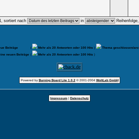
, sortiert nach
in
Reihenfolge
ue Beiträge
(
Mehr als 20 Antworten oder 100 Hits
)
Thema geschlossen/arch
ine neuen Beiträge
(
Mehr als 20 Antworten oder 100 Hits
)
Powered by
Burning Board Lite 1.0.2
© 2001-2004
WoltLab GmbH
Impressum
|
Datenschutz