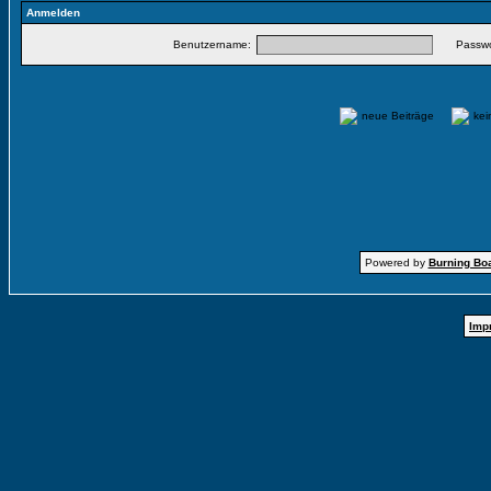
Anmelden
Benutzername:
Passwo
neue Beiträge
ke
Powered by
Burning Boa
Imp