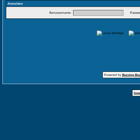
Anmelden
Benutzername:
Passwo
neue Beiträge
ke
Powered by
Burning Boa
Imp