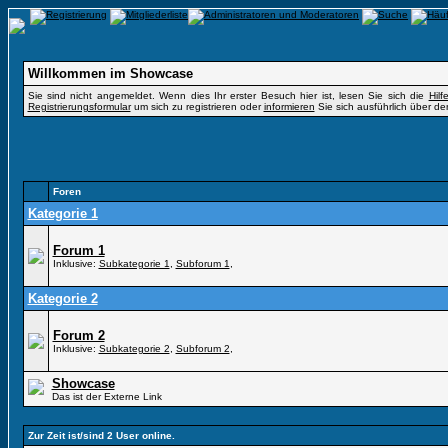
Willkommen im Showcase
Sie sind nicht angemeldet. Wenn dies Ihr erster Besuch hier ist, lesen Sie sich die
Hil
Registrierungsformular
um sich zu registrieren oder
informieren
Sie sich ausführlich über de
Foren
Kategorie 1
Forum 1
Inklusive:
Subkategorie 1
,
Subforum 1
,
Kategorie 2
Forum 2
Inklusive:
Subkategorie 2
,
Subforum 2
,
Showcase
Das ist der Externe Link
Zur Zeit ist/sind 2 User online.