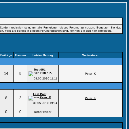
erdem registriert sein, um alle Funktionen dieses Forums zu nutzen. Benutzen Sie das
t. Falls Sie bereits in diesem Forum registriert sind, können Sie sich
hier
anmelden.
Beiträge
Themen
Letzter Beitrag
Moderatoren
Test üöä
von
Peter_K
14
9
Peter_K
08.05.2016
11:11
Last Post
von
Peter_K
8
3
Peter_K
30.05.2010
19:34
0
0
bisher keiner