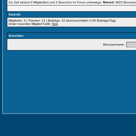
Zur Zeit ist/sind 0 Mitglied(er) und 2 Besucher im Forum unterwegs.
Rekord:
4823 Benutze
Statistik
Mitglieder: 3 | Themen: 12 | Beiträge: 22 (durchschnittlich 0.00 Beiträge/Tag)
Unser neuestes Mitglied heißt:
Test
.
Anmelden
Benutzername: