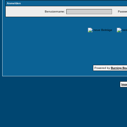
Anmelden
Benutzername:
Passwo
neue Beiträge
ke
Powered by
Burning Boa
Imp