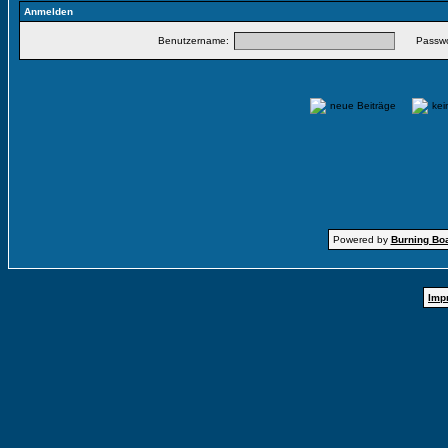
Anmelden
Benutzername:
Passwo
neue Beiträge
ke
Powered by
Burning Boa
Imp