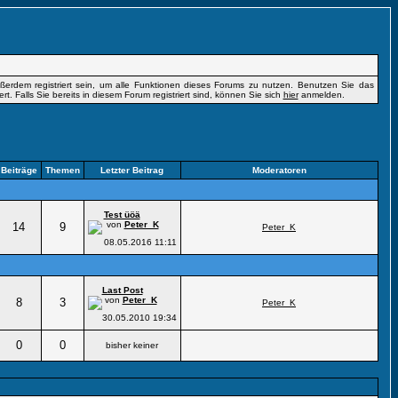
erdem registriert sein, um alle Funktionen dieses Forums zu nutzen. Benutzen Sie das
t. Falls Sie bereits in diesem Forum registriert sind, können Sie sich
hier
anmelden.
Beiträge
Themen
Letzter Beitrag
Moderatoren
Test üöä
von
Peter_K
14
9
Peter_K
08.05.2016
11:11
Last Post
von
Peter_K
8
3
Peter_K
30.05.2010
19:34
0
0
bisher keiner