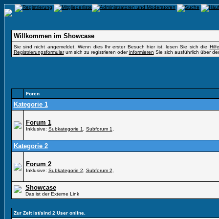
Willkommen im Showcase
Sie sind nicht angemeldet. Wenn dies Ihr erster Besuch hier ist, lesen Sie sich die
Hil
Registrierungsformular
um sich zu registrieren oder
informieren
Sie sich ausführlich über de
Foren
Kategorie 1
Forum 1
Inklusive:
Subkategorie 1
,
Subforum 1
,
Kategorie 2
Forum 2
Inklusive:
Subkategorie 2
,
Subforum 2
,
Showcase
Das ist der Externe Link
Zur Zeit ist/sind 2 User online.