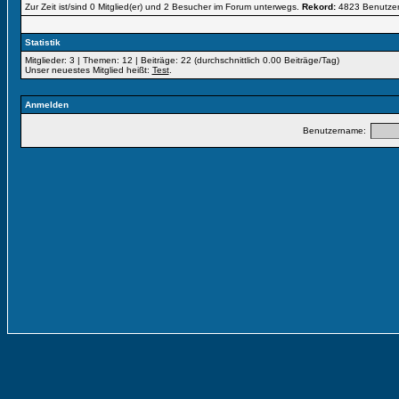
Zur Zeit ist/sind 0 Mitglied(er) und 2 Besucher im Forum unterwegs.
Rekord:
4823 Benutze
Statistik
Mitglieder: 3 | Themen: 12 | Beiträge: 22 (durchschnittlich 0.00 Beiträge/Tag)
Unser neuestes Mitglied heißt:
Test
.
Anmelden
Benutzername: