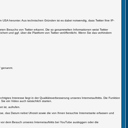
den USA herunter. Aus technischen Gründen ist es dabei notwendig, dass Twitter Ihre IP-
eten Besuchs von Twitter erkannt. Die so gesammelten Informationen weist Twitter
hert und ggf. über die Plattform von Twitter veröffentlicht. Wenn Sie das verhindern
“ genannt.
gtes Interesse liegt in der Qualitätsverbesserung unseres Internetauftritts. Die Funktion
ie ein Video auch tatsächlich starten.
 ist, aufrufen.
esse, das Datum nebst Uhrzeit sowie die von Ihnen besuchte Internetseite erfassen und
 vor dem Besuch unseres Internetauftritts bei YouTube ausloggen oder die