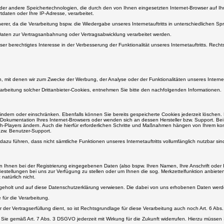
 oder andere Speichertechnologien, die durch den von Ihnen eingesetzten Internet-Browser auf I
tdaten oder Ihre IP-Adresse, verarbeitet.
sicherer, da die Verarbeitung bspw. die Wiedergabe unseres Internetauftritts in unterschiedlichen
s Daten zur Vertragsanbahnung oder Vertragsabwicklung verarbeitet werden.
r berechtigtes Interesse in der Verbesserung der Funktionalität unseres Internetauftritts. Rechtsg
 mit denen wir zum Zwecke der Werbung, der Analyse oder der Funktionalitäten unseres Interne
rbeitung solcher Drittanbieter-Cookies, entnehmen Sie bitte den nachfolgenden Informationen.
rhindern oder einschränken. Ebenfalls können Sie bereits gespeicherte Cookies jederzeit löschen
 Dokumentation Ihres Internet-Browsers oder wenden sich an dessen Hersteller bzw. Support. Bei 
h-Players ändern. Auch die hierfür erforderlichen Schritte und Maßnahmen hängen von Ihrem kon
bzw. Benutzer-Support.
 dazu führen, dass nicht sämtliche Funktionen unseres Internetauftritts vollumfänglich nutzbar sin
n Ihnen bei der Registrierung eingegebenen Daten (also bspw. Ihren Namen, Ihre Anschrift oder Ihr
stellungen bei uns zur Verfügung zu stellen oder um Ihnen die sog. Merkzettelfunktion anbiete
natürlich nicht.
ngeholt und auf diese Datenschutzerklärung verwiesen. Die dabei von uns erhobenen Daten werd
 für die Verarbeitung.
r Vertragserfüllung dient, so ist Rechtsgrundlage für diese Verarbeitung auch noch Art. 6 Abs. 
Sie gemäß Art. 7 Abs. 3 DSGVO jederzeit mit Wirkung für die Zukunft widerrufen. Hierzu müssen Si