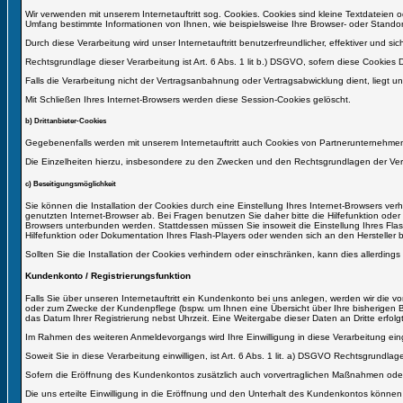
Wir verwenden mit unserem Internetauftritt sog. Cookies. Cookies sind kleine Textdateien
Umfang bestimmte Informationen von Ihnen, wie beispielsweise Ihre Browser- oder Standor
Durch diese Verarbeitung wird unser Internetauftritt benutzerfreundlicher, effektiver und 
Rechtsgrundlage dieser Verarbeitung ist Art. 6 Abs. 1 lit b.) DSGVO, sofern diese Cookie
Falls die Verarbeitung nicht der Vertragsanbahnung oder Vertragsabwicklung dient, liegt unse
Mit Schließen Ihres Internet-Browsers werden diese Session-Cookies gelöscht.
b) Drittanbieter-Cookies
Gegebenenfalls werden mit unserem Internetauftritt auch Cookies von Partnerunternehmen,
Die Einzelheiten hierzu, insbesondere zu den Zwecken und den Rechtsgrundlagen der Vera
c) Beseitigungsmöglichkeit
Sie können die Installation der Cookies durch eine Einstellung Ihres Internet-Browsers ve
genutzten Internet-Browser ab. Bei Fragen benutzen Sie daher bitte die Hilfefunktion oder
Browsers unterbunden werden. Stattdessen müssen Sie insoweit die Einstellung Ihres Flas
Hilfefunktion oder Dokumentation Ihres Flash-Players oder wenden sich an den Hersteller 
Sollten Sie die Installation der Cookies verhindern oder einschränken, kann dies allerdings
Kundenkonto / Registrierungsfunktion
Falls Sie über unseren Internetauftritt ein Kundenkonto bei uns anlegen, werden wir die vo
oder zum Zwecke der Kundenpflege (bspw. um Ihnen eine Übersicht über Ihre bisherigen Be
das Datum Ihrer Registrierung nebst Uhrzeit. Eine Weitergabe dieser Daten an Dritte erfolgt 
Im Rahmen des weiteren Anmeldevorgangs wird Ihre Einwilligung in diese Verarbeitung ei
Soweit Sie in diese Verarbeitung einwilligen, ist Art. 6 Abs. 1 lit. a) DSGVO Rechtsgrundlage
Sofern die Eröffnung des Kundenkontos zusätzlich auch vorvertraglichen Maßnahmen oder de
Die uns erteilte Einwilligung in die Eröffnung und den Unterhalt des Kundenkontos können 