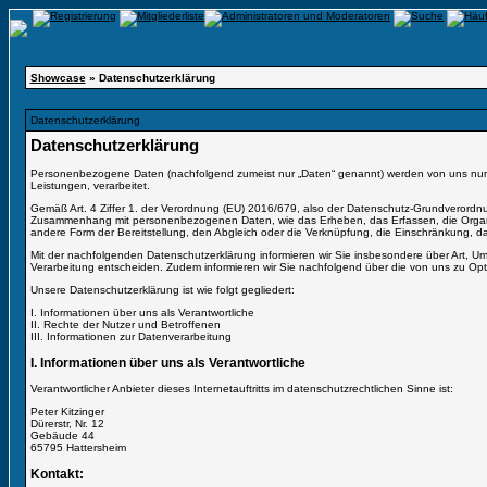
Showcase
» Datenschutzerklärung
Datenschutzerklärung
Datenschutzerklärung
Personenbezogene Daten (nachfolgend zumeist nur „Daten“ genannt) werden von uns nur im R
Leistungen, verarbeitet.
Gemäß Art. 4 Ziffer 1. der Verordnung (EU) 2016/679, also der Datenschutz-Grundverordnun
Zusammenhang mit personenbezogenen Daten, wie das Erheben, das Erfassen, die Organis
andere Form der Bereitstellung, den Abgleich oder die Verknüpfung, die Einschränkung, d
Mit der nachfolgenden Datenschutzerklärung informieren wir Sie insbesondere über Art, 
Verarbeitung entscheiden. Zudem informieren wir Sie nachfolgend über die von uns zu Op
Unsere Datenschutzerklärung ist wie folgt gegliedert:
I. Informationen über uns als Verantwortliche
II. Rechte der Nutzer und Betroffenen
III. Informationen zur Datenverarbeitung
I. Informationen über uns als Verantwortliche
Verantwortlicher Anbieter dieses Internetauftritts im datenschutzrechtlichen Sinne ist:
Peter Kitzinger
Dürerstr, Nr. 12
Gebäude 44
65795 Hattersheim
Kontakt: