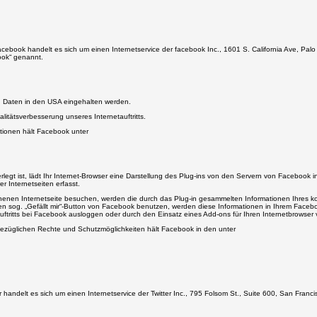
Facebook handelt es sich um einen Internetservice der facebook Inc., 1601 S. California Ave, Pa
ook“ genannt.
n Daten in den USA eingehalten werden.
alitätsverbesserung unseres Internetauftritts.
tionen hält Facebook unter
terlegt ist, lädt Ihr Internet-Browser eine Darstellung des Plug-ins von den Servern von Faceboo
 Internetseiten erfasst.
sehenen Internetseite besuchen, werden die durch das Plug-in gesammelten Informationen Ihres
n sog. „Gefällt mir“-Button von Facebook benutzen, werden diese Informationen in Ihrem Facebo
tritts bei Facebook ausloggen oder durch den Einsatz eines Add-ons für Ihren Internetbrowser v
ezüglichen Rechte und Schutzmöglichkeiten hält Facebook in den unter
tter handelt es sich um einen Internetservice der Twitter Inc., 795 Folsom St., Suite 600, San Fra