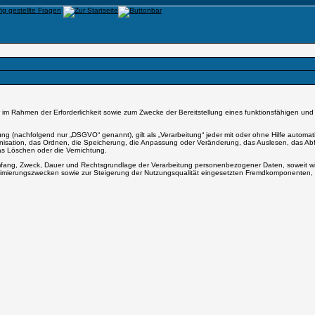
ahmen der Erforderlichkeit sowie zum Zwecke der Bereitstellung eines funktionsfähigen und nut
g (nachfolgend nur „DSGVO“ genannt), gilt als „Verarbeitung“ jeder mit oder ohne Hilfe automat
ation, das Ordnen, die Speicherung, die Anpassung oder Veränderung, das Auslesen, das Abfra
as Löschen oder die Vernichtung.
Umfang, Zweck, Dauer und Rechtsgrundlage der Verarbeitung personenbezogener Daten, soweit wi
timierungszwecken sowie zur Steigerung der Nutzungsqualität eingesetzten Fremdkomponenten, so