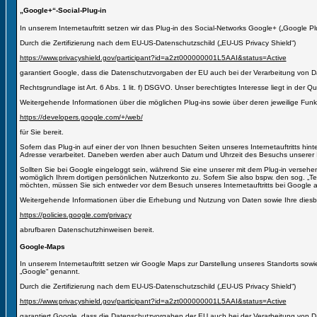
„Google+“-Social-Plug-in
In unserem Internetauftritt setzen wir das Plug-in des Social-Networks Google+ („Google
Durch die Zertifizierung nach dem EU-US-Datenschutzschild („EU-US Privacy Shield“)
https://www.privacyshield.gov/participant?id=a2zt000000001L5AAI&status=Active
garantiert Google, dass die Datenschutzvorgaben der EU auch bei der Verarbeitung von 
Rechtsgrundlage ist Art. 6 Abs. 1 lit. f) DSGVO. Unser berechtigtes Interesse liegt in der Qu
Weitergehende Informationen über die möglichen Plug-ins sowie über deren jeweilige Funk
https://developers.google.com/+/web/
für Sie bereit.
Sofern das Plug-in auf einer der von Ihnen besuchten Seiten unseres Internetauftritts hint
Adresse verarbeitet. Daneben werden aber auch Datum und Uhrzeit des Besuchs unserer In
Sollten Sie bei Google eingeloggt sein, während Sie eine unserer mit dem Plug-in verse
womöglich Ihrem dortigen persönlichen Nutzerkonto zu. Sofern Sie also bspw. den sog. „Te
möchten, müssen Sie sich entweder vor dem Besuch unseres Internetauftritts bei Google
Weitergehende Informationen über die Erhebung und Nutzung von Daten sowie Ihre diesbe
https://policies.google.com/privacy
abrufbaren Datenschutzhinweisen bereit.
Google-Maps
In unserem Internetauftritt setzen wir Google Maps zur Darstellung unseres Standorts so
„Google“ genannt.
Durch die Zertifizierung nach dem EU-US-Datenschutzschild („EU-US Privacy Shield“)
https://www.privacyshield.gov/participant?id=a2zt000000001L5AAI&status=Active
garantiert Google, dass die Datenschutzvorgaben der EU auch bei der Verarbeitung von 