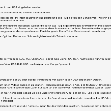
aten in den USA eingehalten werden.
alitätsverbesserung unseres Internetauftritts.
rlegt ist, lädt Ihr Internet-Browser eine Darstellung des Plug-ins von den Servern von Twitter in 
ternetseiten erfasst.
enen Internetseite besuchen, werden die durch das Plug-in gesammelten Informationen Ihres konkr
en“-Button von Twitter benutzen, werden diese Informationen in Ihrem Twitter-Nutzerkonto gespeic
ausloggen oder die entsprechenden Einstellungen in Ihrem Twitter-Benutzerkonto vornehmen.
üglichen Rechte und Schutzmöglichkeiten hält Twitter in den unter
oportal der YouTube LLC., 901 Cherry Ave., 94066 San Bruno, CA, USA, nachfolgend nur „YouTube
ain View, CA 94043 USA, nachfolgend nur „Google“ genannt.
zvorgaben der EU auch bei der Verarbeitung von Daten in den USA eingehalten werden.
hnen Videos anzeigen zu können. Rechtsgrundlage ist Art. 6 Abs. 1 lit. f) DSGVO. Unser berechti
noch näher bezeichneten Daten nur dann an den Server von YouTube übermittelt werden, wenn S
 USA hergestellt, sobald Sie eine unserer Internetseiten, auf der ein YouTube-Video eingebettet
 Ihren Internet-Browser darstellen zu können. Im Zuge dessen wird YouTube zumindest Ihre IP-Adr
hergestellt.
ormationen Ihrem YouTube-Konto zu. Wenn Sie das verhindern möchten, müssen Sie sich entweder