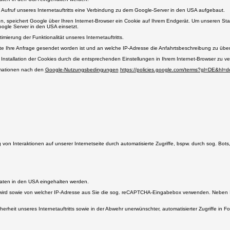
ei Aufruf unseres Internetauftritts eine Verbindung zu dem Google-Server in den USA aufgebaut.
n, speichert Google über Ihren Internet-Browser ein Cookie auf Ihrem Endgerät. Um unseren Sta
oogle Server in den USA einsetzt.
imierung der Funktionalität unseres Internetauftritts.
e Ihre Anfrage gesendet worden ist und an welche IP-Adresse die Anfahrtsbeschreibung zu übermi
e Installation der Cookies durch die entsprechenden Einstellungen in Ihrem Internet-Browser zu v
rmationen nach den
Google-Nutzungsbedingungen
https://policies.google.com/terms?gl=DE&hl=d
on Interaktionen auf unserer Internetseite durch automatisierte Zugriffe, bspw. durch sog. Bots
Daten in den USA eingehalten werden.
 wird sowie von welcher IP-Adresse aus Sie die sog. reCAPTCHA-Eingabebox verwenden. Neben Ih
icherheit unseres Internetauftritts sowie in der Abwehr unerwünschter, automatisierter Zugriffe in 