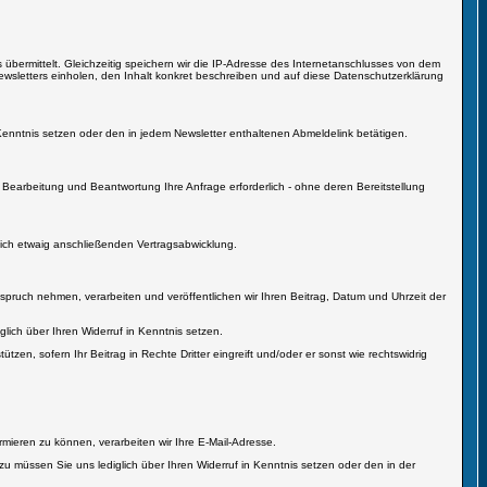
 übermittelt. Gleichzeitig speichern wir die IP-Adresse des Internetanschlusses von dem
wsletters einholen, den Inhalt konkret beschreiben und auf diese Datenschutzerklärung
 Kenntnis setzen oder den in jedem Newsletter enthaltenen Abmeldelink betätigen.
 Bearbeitung und Beantwortung Ihre Anfrage erforderlich - ohne deren Bereitstellung
sich etwaig anschließenden Vertragsabwicklung.
pruch nehmen, verarbeiten und veröffentlichen wir Ihren Beitrag, Datum und Uhrzeit der
glich über Ihren Widerruf in Kenntnis setzen.
tzen, sofern Ihr Beitrag in Rechte Dritter eingreift und/oder er sonst wie rechtswidrig
rmieren zu können, verarbeiten wir Ihre E-Mail-Adresse.
zu müssen Sie uns lediglich über Ihren Widerruf in Kenntnis setzen oder den in der