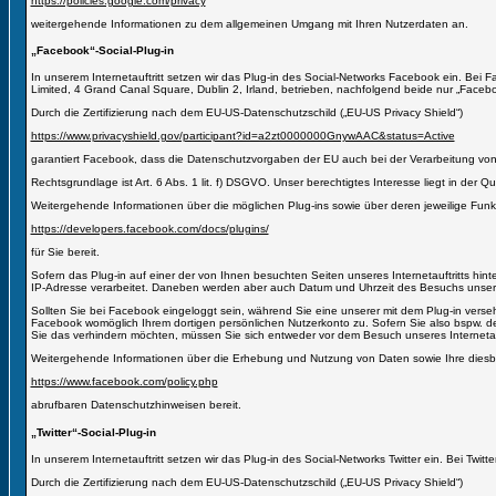
https://policies.google.com/privacy
weitergehende Informationen zu dem allgemeinen Umgang mit Ihren Nutzerdaten an.
„Facebook“-Social-Plug-in
In unserem Internetauftritt setzen wir das Plug-in des Social-Networks Facebook ein. Bei 
Limited, 4 Grand Canal Square, Dublin 2, Irland, betrieben, nachfolgend beide nur „Faceb
Durch die Zertifizierung nach dem EU-US-Datenschutzschild („EU-US Privacy Shield“)
https://www.privacyshield.gov/participant?id=a2zt0000000GnywAAC&status=Active
garantiert Facebook, dass die Datenschutzvorgaben der EU auch bei der Verarbeitung vo
Rechtsgrundlage ist Art. 6 Abs. 1 lit. f) DSGVO. Unser berechtigtes Interesse liegt in der Qu
Weitergehende Informationen über die möglichen Plug-ins sowie über deren jeweilige Funk
https://developers.facebook.com/docs/plugins/
für Sie bereit.
Sofern das Plug-in auf einer der von Ihnen besuchten Seiten unseres Internetauftritts hin
IP-Adresse verarbeitet. Daneben werden aber auch Datum und Uhrzeit des Besuchs unserer
Sollten Sie bei Facebook eingeloggt sein, während Sie eine unserer mit dem Plug-in ver
Facebook womöglich Ihrem dortigen persönlichen Nutzerkonto zu. Sofern Sie also bspw. de
Sie das verhindern möchten, müssen Sie sich entweder vor dem Besuch unseres Internetauf
Weitergehende Informationen über die Erhebung und Nutzung von Daten sowie Ihre diesb
https://www.facebook.com/policy.php
abrufbaren Datenschutzhinweisen bereit.
„Twitter“-Social-Plug-in
In unserem Internetauftritt setzen wir das Plug-in des Social-Networks Twitter ein. Bei Twi
Durch die Zertifizierung nach dem EU-US-Datenschutzschild („EU-US Privacy Shield“)