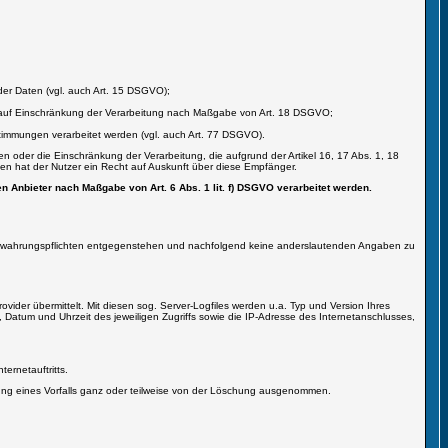
der Daten (vgl. auch Art. 15 DSGVO);
st, auf Einschränkung der Verarbeitung nach Maßgabe von Art. 18 DSGVO;
timmungen verarbeitet werden (vgl. auch Art. 77 DSGVO).
 oder die Einschränkung der Verarbeitung, die aufgrund der Artikel 16, 17 Abs. 1, 18
sen hat der Nutzer ein Recht auf Auskunft über diese Empfänger.
n Anbieter nach Maßgabe von Art. 6 Abs. 1 lit. f) DSGVO verarbeitet werden.
Aufbewahrungspflichten entgegenstehen und nachfolgend keine anderslautenden Angaben zu
ider übermittelt. Mit diesen sog. Server-Logfiles werden u.a. Typ und Version Ihres
n, Datum und Uhrzeit des jeweiligen Zugriffs sowie die IP-Adresse des Internetanschlusses,
ernetauftritts.
rung eines Vorfalls ganz oder teilweise von der Löschung ausgenommen.