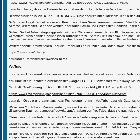
https://www.privacyshield.gov/participant?id=a2zt0000000TORzAAO&status=Active
garantiert Twitter, dass die Datenschutzvorgaben der EU auch bei der Verarbeitung von D
Rechtsgrundlage ist Art. 6 Abs. 1 lit. f) DSGVO. Unser berechtigtes Interesse liegt in der Qu
Sofern das Plug-in auf einer der von Ihnen besuchten Seiten unseres Internetauftritts hinte
Adresse verarbeitet. Daneben werden aber auch Datum und Uhrzeit des Besuchs unserer In
Sollten Sie bei Twitter eingeloggt sein, während Sie eine unserer mit dem Plug-in verseh
womöglich Ihrem dortigen persönlichen Nutzerkonto zu. Sofern Sie also bspw. den sog. „Teil
möchten, müssen Sie sich entweder vor dem Besuch unseres Internetauftritts bei Twitter 
Weitergehende Informationen über die Erhebung und Nutzung von Daten sowie Ihre diesbez
https://twitter.com/privacy
abrufbaren Datenschutzhinweisen bereit.
YouTube
In unserem Internetauftritt setzen wir YouTube ein. Hierbei handelt es sich um ein Vide
YouTube ist ein Tochterunternehmen der Google LLC., 1600 Amphitheatre Parkway, Mount
Durch die Zertifizierung nach dem EU-US-Datenschutzschild („EU-US Privacy Shield“)
https://www.privacyshield.gov/participant?id=a2zt000000001L5AAI&status=Active
garantiert Google und damit auch das Tochterunternehmen YouTube, dass die Datenschut
Wir nutzen YouTube im Zusammenhang mit der Funktion „Erweiterter Datenschutzmodus“, um I
„Erweiterter Datenschutzmodus“ bewirkt laut Angaben von YouTube, dass die nachfolgend 
Ohne diesen „Erweiterten Datenschutz“ wird eine Verbindung zum Server von YouTube in den
Diese Verbindung ist erforderlich, um das jeweilige Video auf unserer Internetseite über
verarbeiten. Zudem wird eine Verbindung zu dem Werbenetzwerk „DoubleClick“ von Google 
Sollten Sie gleichzeitig bei YouTube eingeloggt sein, weist YouTube die Verbindungsinf
entsprechenden Einstellungen in Ihrem YouTube-Benutzerkonto vornehmen.