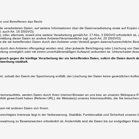
er und Betroffenen das Recht
die verarbeiteten Daten, auf weitere Informationen über die Datenverarbeitung sowie auf Kopien 
gl. auch Art. 16 DSGVO);
, oder, alternativ, soweit eine weitere Verarbeitung gemäß Art. 17 Abs. 3 DSGVO erforderlich i
rmittlung dieser Daten an andere Anbieter/Verantwortliche (vgl. auch Art. 20 DSGVO);
s die sie betreffenden Daten durch den Anbieter unter Verstoß gegen datenschutzrechtliche Bes
 durch den Anbieter offengelegt worden sind, über jedwede Berichtigung oder Löschung von Daten
itteilung unmöglich oder mit einem unverhältnismäßigen Aufwand verbunden ist. Unbeschadet des
uch gegen die künftige Verarbeitung der sie betreffenden Daten, sofern die Daten durch de
werbung statthaft.
sperrt, sobald der Zweck der Speicherung entfällt, der Löschung der Daten keine gesetzlichen 
ernetauftritts, werden Daten durch Ihren Internet-Browser an uns bzw. an unseren Webspace-Prov
tritt gewechselt haben (Referrer URL), die Website(s) unseres Internetauftritts, die Sie besuche
sam mit anderen Daten von Ihnen.
echtigtes Interesse liegt in der Verbesserung, Stabilität, Funktionalität und Sicherheit unseres Int
ewahrung zu Beweiszwecken erforderlich ist. Andernfalls sind die Daten bis zur endgültigen Klä