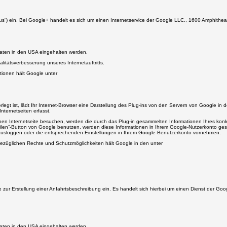
 Plus“) ein. Bei Google+ handelt es sich um einen Internetservice der Google LLC., 1600 Amphit
Daten in den USA eingehalten werden.
alitätsverbesserung unseres Internetauftritts.
tionen hält Google unter
erlegt ist, lädt Ihr Internet-Browser eine Darstellung des Plug-ins von den Servern von Google i
ternetseiten erfasst.
henen Internetseite besuchen, werden die durch das Plug-in gesammelten Informationen Ihres ko
ilen“-Button von Google benutzen, werden diese Informationen in Ihrem Google-Nutzerkonto gespe
 ausloggen oder die entsprechenden Einstellungen in Ihrem Google-Benutzerkonto vornehmen.
züglichen Rechte und Schutzmöglichkeiten hält Google in den unter
wie zur Erstellung einer Anfahrtsbeschreibung ein. Es handelt sich hierbei um einen Dienst der
Daten in den USA eingehalten werden.