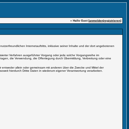
» Hallo Gast [
anmelden
|
registrieren
]
zerfreundlichen Internetauftritts, inklusive seiner Inhalte und der dort angebotenen
isierter Verfahren ausgeführter Vorgang oder jede solche Vorgangsreihe im
gen, die Verwendung, die Offenlegung durch Übermittlung, Verbreitung oder eine
r entweder allein oder gemeinsam mit anderen über die Zwecke und Mittel der
weit hierdurch Dritte Daten in wiederum eigener Verantwortung verarbeiten.