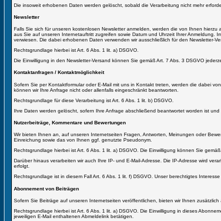
Die insoweit erhobenen Daten werden gelöscht, sobald die Verarbeitung nicht mehr erforder
Newsletter
Falls Sie sich für unseren kostenlosen Newsletter anmelden, werden die von Ihnen hierzu ab
aus Sie auf unseren Internetauftritt zugreifen sowie Datum und Uhrzeit Ihrer Anmeldung.
verwiesen. Die dabei erhobenen Daten verwenden wir ausschließlich für den Newsletter-Ve
Rechtsgrundlage hierbei ist Art. 6 Abs. 1 lit. a) DSGVO.
Die Einwilligung in den Newsletter-Versand können Sie gemäß Art. 7 Abs. 3 DSGVO jederzeit
Kontaktanfragen / Kontaktmöglichkeit
Sofern Sie per Kontaktformular oder E-Mail mit uns in Kontakt treten, werden die dabei v
können wir Ihre Anfrage nicht oder allenfalls eingeschränkt beantworten.
Rechtsgrundlage für diese Verarbeitung ist Art. 6 Abs. 1 lit. b) DSGVO.
Ihre Daten werden gelöscht, sofern Ihre Anfrage abschließend beantwortet worden ist und
Nutzerbeiträge, Kommentare und Bewertungen
Wir bieten Ihnen an, auf unseren Internetseiten Fragen, Antworten, Meinungen oder Bewert
Einreichung sowie das von Ihnen ggf. genutzte Pseudonym.
Rechtsgrundlage hierbei ist Art. 6 Abs. 1 lit. a) DSGVO. Die Einwilligung können Sie gemäß
Darüber hinaus verarbeiten wir auch Ihre IP- und E-Mail-Adresse. Die IP-Adresse wird verarbei
erfolgt.
Rechtsgrundlage ist in diesem Fall Art. 6 Abs. 1 lit. f) DSGVO. Unser berechtigtes Interesse
Abonnement von Beiträgen
Sofern Sie Beiträge auf unseren Internetseiten veröffentlichen, bieten wir Ihnen zusätzlich
Rechtsgrundlage hierbei ist Art. 6 Abs. 1 lit. a) DSGVO. Die Einwilligung in dieses Abonne
jeweiligen E-Mail enthaltenen Abmeldelink betätigen.