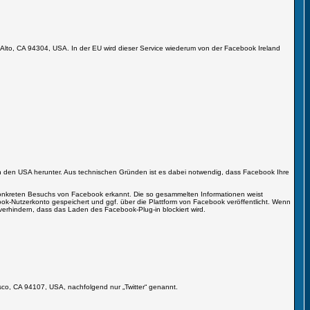
lo Alto, CA 94304, USA. In der EU wird dieser Service wiederum von der Facebook Ireland
k in den USA herunter. Aus technischen Gründen ist es dabei notwendig, dass Facebook Ihre
 konkreten Besuchs von Facebook erkannt. Die so gesammelten Informationen weist
ok-Nutzerkonto gespeichert und ggf. über die Plattform von Facebook veröffentlicht. Wenn
erhindern, dass das Laden des Facebook-Plug-in blockiert wird.
ncisco, CA 94107, USA, nachfolgend nur „Twitter“ genannt.