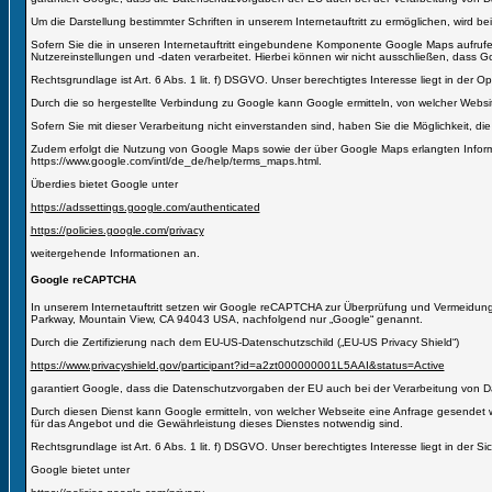
Um die Darstellung bestimmter Schriften in unserem Internetauftritt zu ermöglichen, wird b
Sofern Sie die in unseren Internetauftritt eingebundene Komponente Google Maps aufrufe
Nutzereinstellungen und -daten verarbeitet. Hierbei können wir nicht ausschließen, dass G
Rechtsgrundlage ist Art. 6 Abs. 1 lit. f) DSGVO. Unser berechtigtes Interesse liegt in der Opt
Durch die so hergestellte Verbindung zu Google kann Google ermitteln, von welcher Websit
Sofern Sie mit dieser Verarbeitung nicht einverstanden sind, haben Sie die Möglichkeit, di
Zudem erfolgt die Nutzung von Google Maps sowie der über Google Maps erlangten Info
https://www.google.com/intl/de_de/help/terms_maps.html.
Überdies bietet Google unter
https://adssettings.google.com/authenticated
https://policies.google.com/privacy
weitergehende Informationen an.
Google reCAPTCHA
In unserem Internetauftritt setzen wir Google reCAPTCHA zur Überprüfung und Vermeidung v
Parkway, Mountain View, CA 94043 USA, nachfolgend nur „Google“ genannt.
Durch die Zertifizierung nach dem EU-US-Datenschutzschild („EU-US Privacy Shield“)
https://www.privacyshield.gov/participant?id=a2zt000000001L5AAI&status=Active
garantiert Google, dass die Datenschutzvorgaben der EU auch bei der Verarbeitung von 
Durch diesen Dienst kann Google ermitteln, von welcher Webseite eine Anfrage gesendet
für das Angebot und die Gewährleistung dieses Dienstes notwendig sind.
Rechtsgrundlage ist Art. 6 Abs. 1 lit. f) DSGVO. Unser berechtigtes Interesse liegt in der S
Google bietet unter