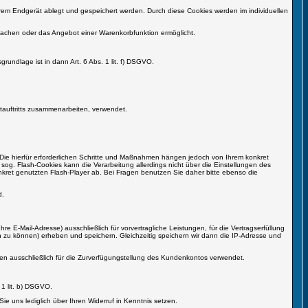
hrem Endgerät ablegt und gespeichert werden. Durch diese Cookies werden im individuellen
 Sprachen oder das Angebot einer Warenkorbfunktion ermöglicht.
rundlage ist in dann Art. 6 Abs. 1 lit. f) DSGVO.
tauftritts zusammenarbeiten, verwendet.
. Die hierfür erforderlichen Schritte und Maßnahmen hängen jedoch von Ihrem konkret
sog. Flash-Cookies kann die Verarbeitung allerdings nicht über die Einstellungen des
kret genutzten Flash-Player ab. Bei Fragen benutzen Sie daher bitte ebenso die
d.
e E-Mail-Adresse) ausschließlich für vorvertragliche Leistungen, für die Vertragserfüllung
n zu können) erheben und speichern. Gleichzeitig speichern wir dann die IP-Adresse und
en ausschließlich für die Zurverfügungstellung des Kundenkontos verwendet.
1 lit. b) DSGVO.
e uns lediglich über Ihren Widerruf in Kenntnis setzen.