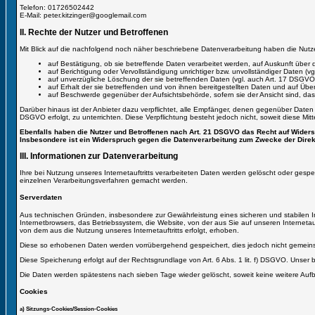
Telefon: 01726502442
E-Mail: peter.kitzinger@googlemail.com
II. Rechte der Nutzer und Betroffenen
Mit Blick auf die nachfolgend noch näher beschriebene Datenverarbeitung haben die Nutz
auf Bestätigung, ob sie betreffende Daten verarbeitet werden, auf Auskunft über 
auf Berichtigung oder Vervollständigung unrichtiger bzw. unvollständiger Daten (v
auf unverzügliche Löschung der sie betreffenden Daten (vgl. auch Art. 17 DSGVO)
auf Erhalt der sie betreffenden und von ihnen bereitgestellten Daten und auf Übe
auf Beschwerde gegenüber der Aufsichtsbehörde, sofern sie der Ansicht sind, das
Darüber hinaus ist der Anbieter dazu verpflichtet, alle Empfänger, denen gegenüber Daten
DSGVO erfolgt, zu unterrichten. Diese Verpflichtung besteht jedoch nicht, soweit diese M
Ebenfalls haben die Nutzer und Betroffenen nach Art. 21 DSGVO das Recht auf Widerspr
Insbesondere ist ein Widerspruch gegen die Datenverarbeitung zum Zwecke der Direkt
III. Informationen zur Datenverarbeitung
Ihre bei Nutzung unseres Internetauftritts verarbeiteten Daten werden gelöscht oder ge
einzelnen Verarbeitungsverfahren gemacht werden.
Serverdaten
Aus technischen Gründen, insbesondere zur Gewährleistung eines sicheren und stabilen Int
Internetbrowsers, das Betriebssystem, die Website, von der aus Sie auf unseren Internetauf
von dem aus die Nutzung unseres Internetauftritts erfolgt, erhoben.
Diese so erhobenen Daten werden vorrübergehend gespeichert, dies jedoch nicht gemein
Diese Speicherung erfolgt auf der Rechtsgrundlage von Art. 6 Abs. 1 lit. f) DSGVO. Unser ber
Die Daten werden spätestens nach sieben Tage wieder gelöscht, soweit keine weitere Aufb
Cookies
a) Sitzungs-Cookies/Session-Cookies