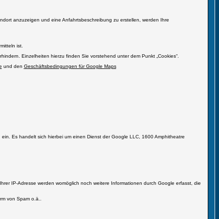
ndort anzuzeigen und eine Anfahrtsbeschreibung zu erstellen, werden Ihre
tteln ist.
erhindern. Einzelheiten hierzu finden Sie vorstehend unter dem Punkt „Cookies“.
e
und den
Geschäftsbedingungen für Google Maps
, ein. Es handelt sich hierbei um einen Dienst der Google LLC, 1600 Amphitheatre
rer IP-Adresse werden womöglich noch weitere Informationen durch Google erfasst, die
Form von Spam o.ä..