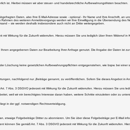
lich ist. Hierbei müssen wir aber steuer- und handelsrechtliche Aufbewahrungsfristen beachten.
gefragten Daten, also Ihre E-Mail-Adresse sowie - optional - Ihr Name und Ihre Anschrift, an uns
 Im Rahmen des weiteren Anmeldevorgangs werden wir Ihre Einwilligung in die Übersendung des Ne
rsand – sie werden deshalb insbesondere auch nicht an Dritte weitergegeben.
 mit Wirkung für die Zukunft widerrufen. Hierzu müssen Sie uns lediglich über Ihren Widerruf in
on Ihnen angegebenen Daten zur Bearbeitung Ihrer Anfrage genutzt. Die Angabe der Daten ist zur
 der Löschung keine gesetzlichen Aufbewahrungspflichten entgegenstehen, wie bspw. bei einer 
ungen, nachfolgend nur „Beiträge genannt, zu veröffentlichen. Sofern Sie dieses Angebot in Ans
 Art. 7 Abs. 3 DSGVO jederzeit mit Wirkung für die Zukunft widerrufen. Hierzu müssen Sie uns ledi
tet, weil wir ein berechtigtes Interesse daran haben, weitere Schritte einzuleiten oder zu unterstü
 liegt in der ggf. notwendigen Rechtsverteidigung.
 an, etwaige Folgebeiträge Dritter zu abonnieren. Um Sie über diese Folgebeiträge per E-Mail info
ment können Sie gemäß Art. 7 Abs. 3 DSGVO jederzeit mit Wirkung für die Zukunft widerrufen. Hier