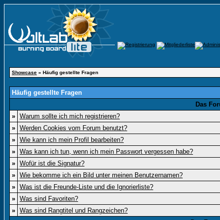
Showcase
» Häufig gestellte Fragen
Häufig gestellte Fragen
Das For
»
Warum sollte ich mich registrieren?
»
Werden Cookies vom Forum benutzt?
»
Wie kann ich mein Profil bearbeiten?
»
Was kann ich tun, wenn ich mein Passwort vergessen habe?
»
Wofür ist die Signatur?
»
Wie bekomme ich ein Bild unter meinen Benutzernamen?
»
Was ist die Freunde-Liste und die Ignorierliste?
»
Was sind Favoriten?
»
Was sind Rangtitel und Rangzeichen?