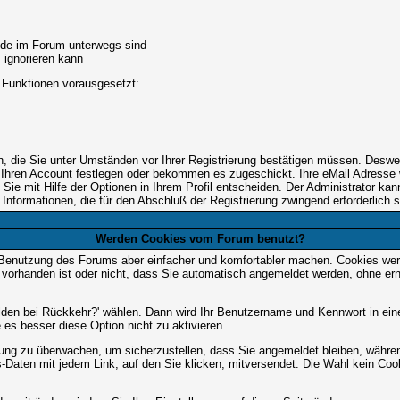
unde im Forum unterwegs sind
m ignorieren kann
 Funktionen vorausgesetzt:
en, die Sie unter Umständen vor Ihrer Registrierung bestätigen müssen. Deswe
 Ihren Account festlegen oder bekommen es zugeschickt. Ihre eMail Adresse w
e mit Hilfe der Optionen in Ihrem Profil entscheiden. Der Administrator ka
 Informationen, die für den Abschluß der Registrierung zwingend erforderlich s
Werden Cookies vom Forum benutzt?
 Benutzung des Forums aber einfacher und komfortabler machen. Cookies werd
m vorhanden ist oder nicht, dass Sie automatisch angemeldet werden, ohne 
lden bei Rückkehr?' wählen. Dann wird Ihr Benutzername und Kennwort in ein
e es besser diese Option nicht zu aktivieren.
tzung zu überwachen, um sicherzustellen, dass Sie angemeldet bleiben, währ
s-Daten mit jedem Link, auf den Sie klicken, mitversendet. Die Wahl kein Co