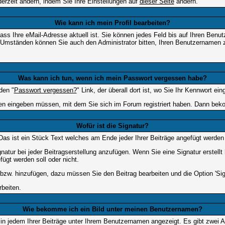
erzeit ändern, indem Sie Ihre Einstellungen auf
dieser Seite
ändern.
Wie kann ich mein Profil bearbeiten?
f, dass Ihre eMail-Adresse aktuell ist. Sie können jedes Feld bis auf Ihren B
hen Umständen können Sie auch den Administrator bitten, Ihren Benutzernamen 
Was kann ich tun, wenn ich mein Passwort vergessen habe?
den "
Passwort vergessen?
" Link, der überall dort ist, wo Sie Ihr Kennwort e
n eingeben müssen, mit dem Sie sich im Forum registriert haben. Dann bekom
Wofür ist die Signatur?
 Das ist ein Stück Text welches am Ende jeder Ihrer Beiträge angefügt werden
gnatur bei jeder Beitragserstellung anzufügen. Wenn Sie eine Signatur erstel
ügt werden soll oder nicht.
 bzw. hinzufügen, dazu müssen Sie den Beitrag bearbeiten und die Option 'Sig
rbeiten.
Wie bekomme ich ein Bild unter meinen Benutzernamen?
 in jedem Ihrer Beiträge unter Ihrem Benutzernamen angezeigt. Es gibt zwei A