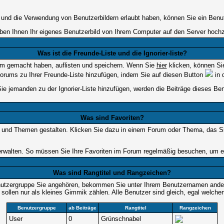
lt und die Verwendung von Benutzerbildern erlaubt haben, können Sie ein Benu
uben Ihnen Ihr eigenes Benutzerbild von Ihrem Computer auf den Server hoch
Was ist die Freunde-Liste und die Ignorier-liste?
rum gemacht haben, auflisten und speichern. Wenn Sie
hier
klicken, können Si
Forums zu Ihrer Freunde-Liste hinzufügen, indem Sie auf diesen Button
in 
Sie jemanden zu der Ignorier-Liste hinzufügen, werden die Beiträge dieses Ben
Was sind Favoriten?
en und Themen gestalten. Klicken Sie dazu in einem Forum oder Thema, das Sie
walten. So müssen Sie Ihre Favoriten im Forum regelmäßig besuchen, um ei
Was sind Rangtitel und Rangzeichen?
nutzergruppe Sie angehören, bekommen Sie unter Ihrem Benutzernamen andere 
 sollen nur als kleines Gimmik zählen. Alle Benutzer sind gleich, egal welch
Benutzergruppe
ab Beiträge
Rangtitel
Rangzeichen
User
0
Grünschnabel