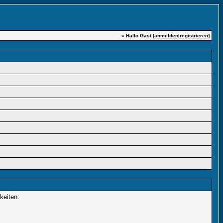
» Hallo Gast [
anmelden
|
registrieren
]
keiten: