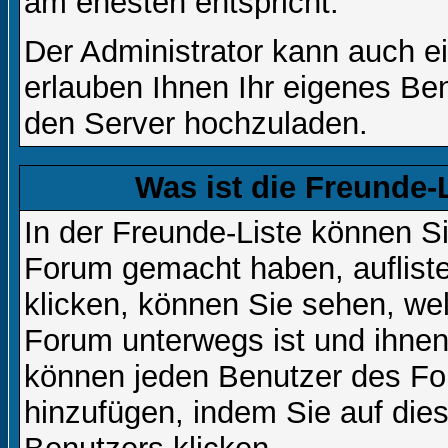
am ehesten entspricht.
Der Administrator kann auch e
erlauben Ihnen Ihr eigenes Be
den Server hochzuladen.
Was ist die Freunde-L
In der Freunde-Liste können Si
Forum gemacht haben, auflist
klicken, können Sie sehen, we
Forum unterwegs ist und ihnen 
können jeden Benutzer des For
hinzufügen, indem Sie auf die