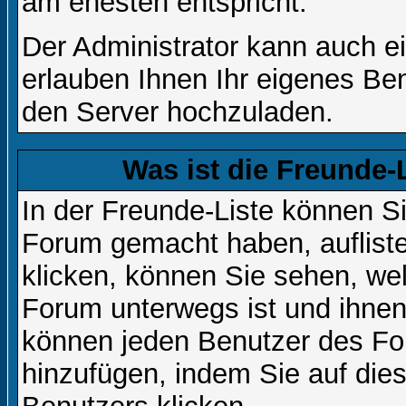
am ehesten entspricht.
Der Administrator kann auch e
erlauben Ihnen Ihr eigenes Be
den Server hochzuladen.
Was ist die Freunde-L
In der Freunde-Liste können Si
Forum gemacht haben, auflist
klicken, können Sie sehen, we
Forum unterwegs ist und ihnen 
können jeden Benutzer des For
hinzufügen, indem Sie auf die