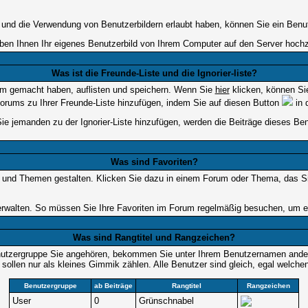
lt und die Verwendung von Benutzerbildern erlaubt haben, können Sie ein Benu
uben Ihnen Ihr eigenes Benutzerbild von Ihrem Computer auf den Server hoch
Was ist die Freunde-Liste und die Ignorier-liste?
rum gemacht haben, auflisten und speichern. Wenn Sie
hier
klicken, können Si
Forums zu Ihrer Freunde-Liste hinzufügen, indem Sie auf diesen Button
in 
Sie jemanden zu der Ignorier-Liste hinzufügen, werden die Beiträge dieses Ben
Was sind Favoriten?
en und Themen gestalten. Klicken Sie dazu in einem Forum oder Thema, das Sie
walten. So müssen Sie Ihre Favoriten im Forum regelmäßig besuchen, um ei
Was sind Rangtitel und Rangzeichen?
nutzergruppe Sie angehören, bekommen Sie unter Ihrem Benutzernamen andere 
 sollen nur als kleines Gimmik zählen. Alle Benutzer sind gleich, egal welch
Benutzergruppe
ab Beiträge
Rangtitel
Rangzeichen
User
0
Grünschnabel