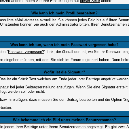
erzeit ändern, indem Sie Ihre Einstellungen auf
dieser Seite
ändern.
Wie kann ich mein Profil bearbeiten?
f, dass Ihre eMail-Adresse aktuell ist. Sie können jedes Feld bis auf Ihren B
hen Umständen können Sie auch den Administrator bitten, Ihren Benutzernamen 
Was kann ich tun, wenn ich mein Passwort vergessen habe?
den "
Passwort vergessen?
" Link, der überall dort ist, wo Sie Ihr Kennwort e
n eingeben müssen, mit dem Sie sich im Forum registriert haben. Dann bekom
Wofür ist die Signatur?
 Das ist ein Stück Text welches am Ende jeder Ihrer Beiträge angefügt werden
gnatur bei jeder Beitragserstellung anzufügen. Wenn Sie eine Signatur erstel
ügt werden soll oder nicht.
 bzw. hinzufügen, dazu müssen Sie den Beitrag bearbeiten und die Option 'Sig
rbeiten.
Wie bekomme ich ein Bild unter meinen Benutzernamen?
 in jedem Ihrer Beiträge unter Ihrem Benutzernamen angezeigt. Es gibt zwei A