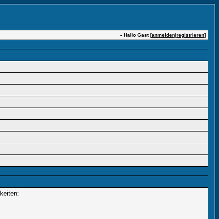
» Hallo Gast [
anmelden
|
registrieren
]
keiten: