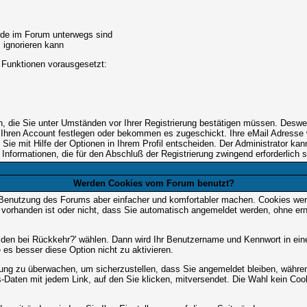
unde im Forum unterwegs sind
m ignorieren kann
 Funktionen vorausgesetzt:
en, die Sie unter Umständen vor Ihrer Registrierung bestätigen müssen. Deswe
 Ihren Account festlegen oder bekommen es zugeschickt. Ihre eMail Adresse w
e mit Hilfe der Optionen in Ihrem Profil entscheiden. Der Administrator ka
 Informationen, die für den Abschluß der Registrierung zwingend erforderlich s
Werden Cookies vom Forum benutzt?
 Benutzung des Forums aber einfacher und komfortabler machen. Cookies werd
m vorhanden ist oder nicht, dass Sie automatisch angemeldet werden, ohne 
lden bei Rückkehr?' wählen. Dann wird Ihr Benutzername und Kennwort in ein
e es besser diese Option nicht zu aktivieren.
tzung zu überwachen, um sicherzustellen, dass Sie angemeldet bleiben, währ
s-Daten mit jedem Link, auf den Sie klicken, mitversendet. Die Wahl kein Co