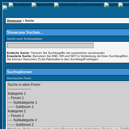
Showcase
» Suche
Showcase Suchen...
Suche nach Schlüsselwort
Einfache Suche:
Trennen Sie Suchbegriffe mit Leerzeichen voneinander.
Erweiterte Suche:
Benutzen Sie AND, OR und NOT in Verbindung mit Ihren Suchbegriffen, u
Sie können Sternchen (*) als Platzhalter in den Suchbegriff einfügen.
Suchoptionen
Durchsuche Foren
(Mehrfache Markierungen sind bei vielen Browsern durch gleichzeitiges Drücken von "Ctrl/St