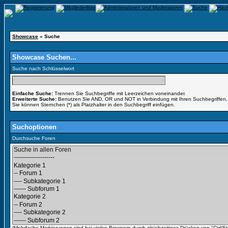
Showcase
» Suche
Showcase Suchen...
Suche nach Schlüsselwort
Einfache Suche:
Trennen Sie Suchbegriffe mit Leerzeichen voneinander.
Erweiterte Suche:
Benutzen Sie AND, OR und NOT in Verbindung mit Ihren Suchbegriffen, u
Sie können Sternchen (*) als Platzhalter in den Suchbegriff einfügen.
Suchoptionen
Durchsuche Foren
(Mehrfache Markierungen sind bei vielen Browsern durch gleichzeitiges Drücken von "Ctrl/St