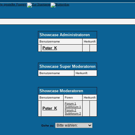
Showcase Administratoren
Benutzername
Herkunft
Peter_K
Showcase Super Moderatoren
Benutzername
Herkunft
Showcase Moderatoren
Benutzername
Foren
Herkunft
Forum 1
Subforum 1
Peter_K
Forum 2
Subforum 2
Gehe zu: