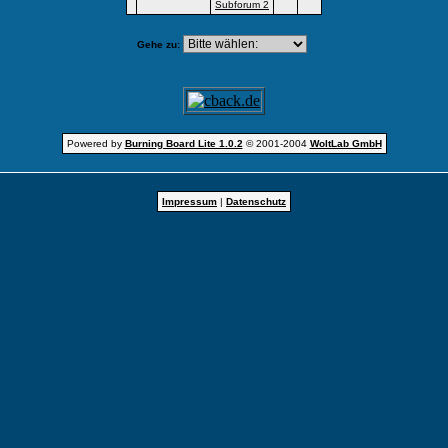
Subforum 2
Gehe zu:
Powered by
Burning Board Lite 1.0.2
© 2001-2004
WoltLab GmbH
Impressum
|
Datenschutz