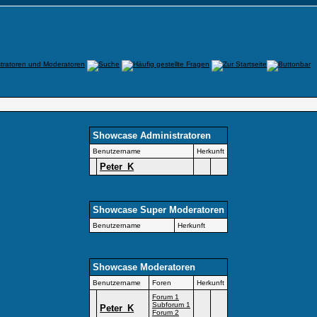
Showcase Administratoren
Benutzername
Herkunft
Peter_K
Showcase Super Moderatoren
Benutzername
Herkunft
Showcase Moderatoren
Benutzername
Foren
Herkunft
Forum 1
Subforum 1
Peter_K
Forum 2